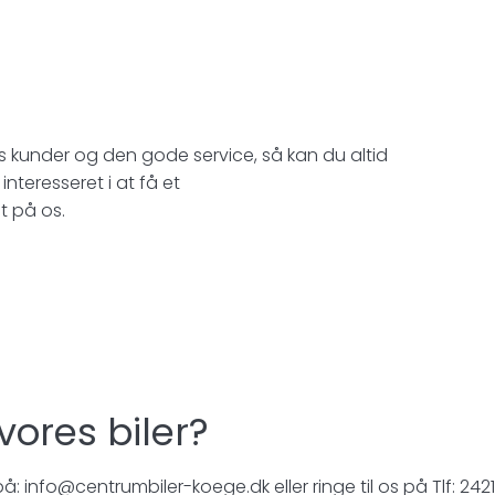
es kunder og den gode service, så kan du altid
 interesseret i at få et
t på os.
 vores biler?
 info@centrumbiler-koege.dk eller ringe til os på Tlf: 242