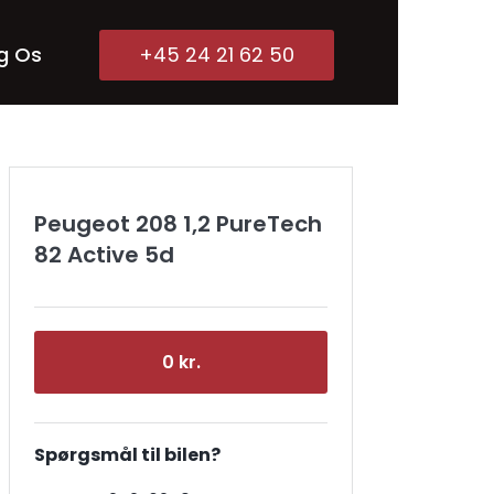
g Os
+45 24 21 62 50
Peugeot 208 1,2 PureTech
82 Active 5d
0 kr.
Spørgsmål til bilen?