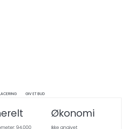
PLACERING
GIV ET BUD
erelt
Økonomi
lometer: 94.000
Ikke angivet