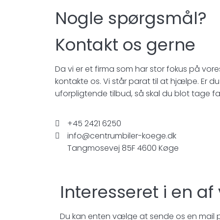
Nogle spørgsmål?
Kontakt os gerne
Da vi er et firma som har stor fokus på vor
kontakte os. Vi står parat til at hjælpe. Er du
uforpligtende tilbud, så skal du blot tage fa
+45 2421 6250
info@centrumbiler-koege.dk
Tangmosevej 85F 4600 Køge
Interesseret i en af
Du kan enten vælge at sende os en mail på: