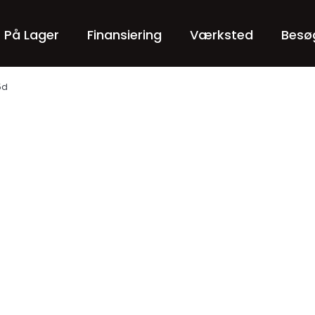
r På Lager
Finansiering
Værksted
Besø
5d