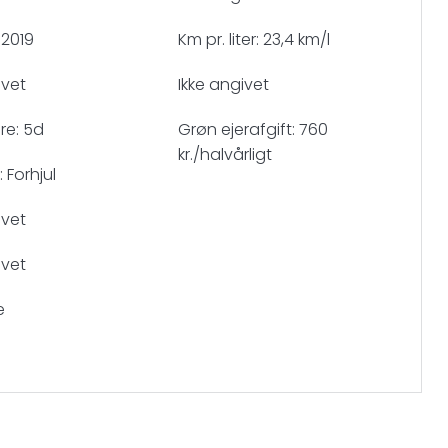
 2019
Km pr. liter: 23,4 km/l
ivet
Ikke angivet
re: 5d
Grøn ejerafgift: 760
kr./halvårligt
 Forhjul
ivet
ivet
e