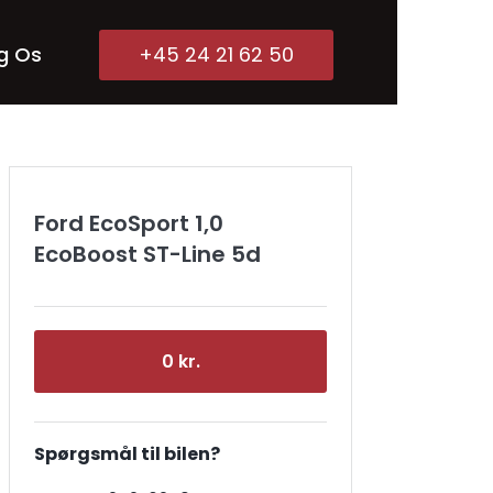
g Os
+45 24 21 62 50
Ford EcoSport 1,0
EcoBoost ST-Line 5d
0 kr.
Spørgsmål til bilen?