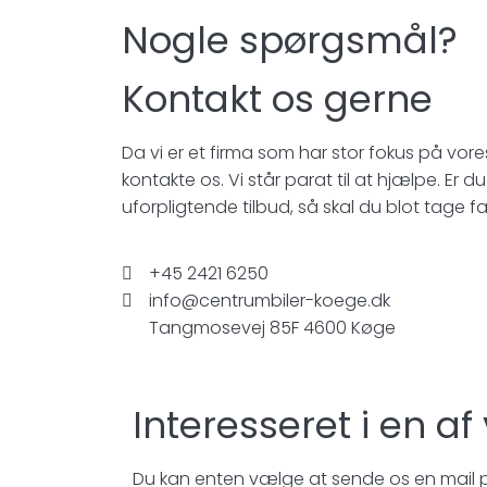
Nogle spørgsmål?
Kontakt os gerne
Da vi er et firma som har stor fokus på vor
kontakte os. Vi står parat til at hjælpe. Er du
uforpligtende tilbud, så skal du blot tage fa
+45 2421 6250
info@centrumbiler-koege.dk
Tangmosevej 85F 4600 Køge
Interesseret i en af
Du kan enten vælge at sende os en mail på: