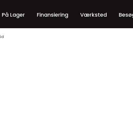
r På Lager
Finansiering
Værksted
Besø
 5d