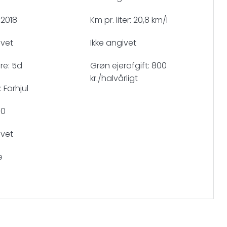
 2018
Km pr. liter: 20,8 km/l
ivet
Ikke angivet
re: 5d
Grøn ejerafgift: 800
kr./halvårligt
 Forhjul
00
ivet
e