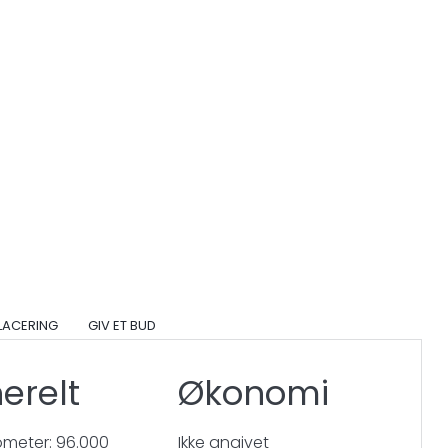
PLACERING
GIV ET BUD
erelt
Økonomi
lometer: 96.000
Ikke angivet