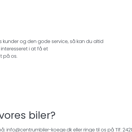
es kunder og den gode service, så kan du altid
 interesseret i at få et
t på os.
 vores biler?
 info@centrumbiler-koege.dk eller ringe til os på Tlf: 242