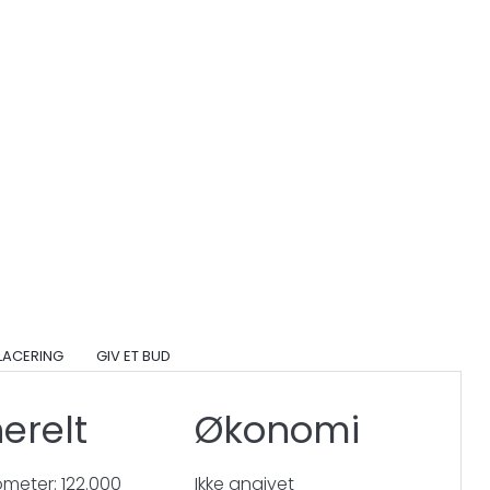
PLACERING
GIV ET BUD
erelt
Økonomi
lometer: 122.000
Ikke angivet