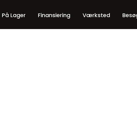
r På Lager
Finansiering
Værksted
Besø