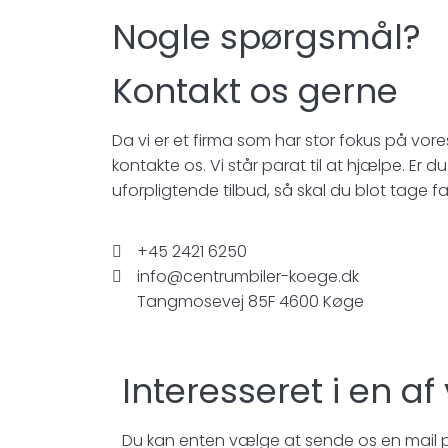
Nogle spørgsmål?
Kontakt os gerne
Da vi er et firma som har stor fokus på vor
kontakte os. Vi står parat til at hjælpe. Er du
uforpligtende tilbud, så skal du blot tage fa
+45 2421 6250
info@centrumbiler-koege.dk
Tangmosevej 85F 4600 Køge
Interesseret i en af
Du kan enten vælge at sende os en mail på: