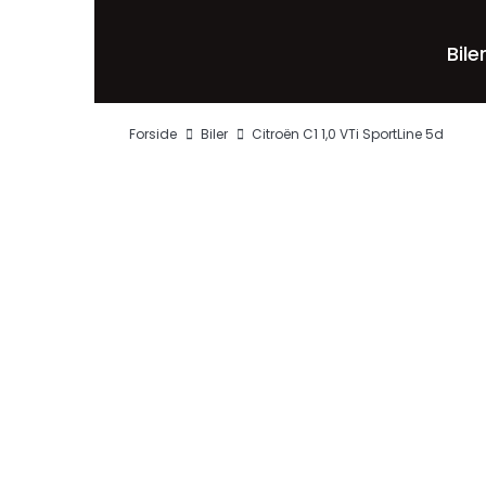
Bile
Forside
Biler
Citroën C1 1,0 VTi SportLine 5d