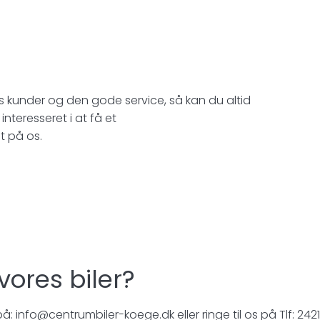
es kunder og den gode service, så kan du altid
 interesseret i at få et
t på os.
 vores biler?
 info@centrumbiler-koege.dk eller ringe til os på Tlf: 242