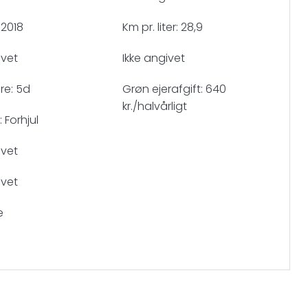
 2018
Km pr. liter: 28,9
ivet
Ikke angivet
re: 5d
Grøn ejerafgift: 640
kr./halvårligt
 Forhjul
ivet
ivet
e