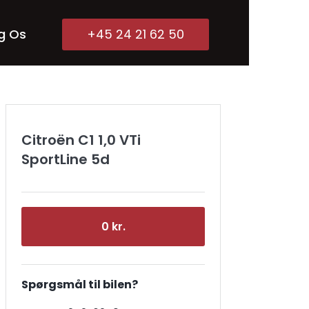
g Os
+45 24 21 62 50
Citroën C1 1,0 VTi
SportLine 5d
0 kr.
Spørgsmål til bilen?